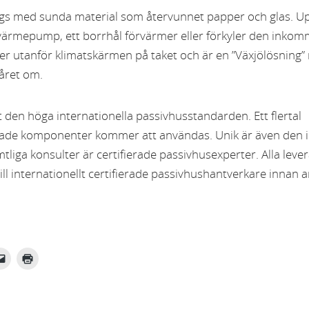
yggs med sunda material som återvunnet papper och glas. 
ärmepump, ett borrhål förvärmer eller förkyler den inkom
er utanför klimatskärmen på taket och är en ”Växjölösning”
året om.
 den höga internationella passivhusstandarden. Ett flertal
erade komponenter kommer att användas. Unik är även den 
liga konsulter är certifierade passivhusexperter. Alla leve
ill internationellt certifierade passivhushantverkare innan 
a
Klicka
Klicka
för
för
att e-
utskrift
posta
(Öppnas
en
i ett
edIn
länk
nytt