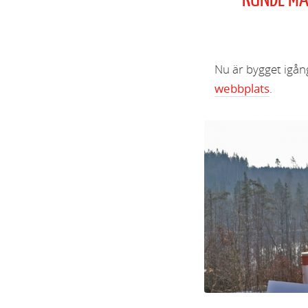
”KUNDE MA
Nu är bygget igån
webbplats
.