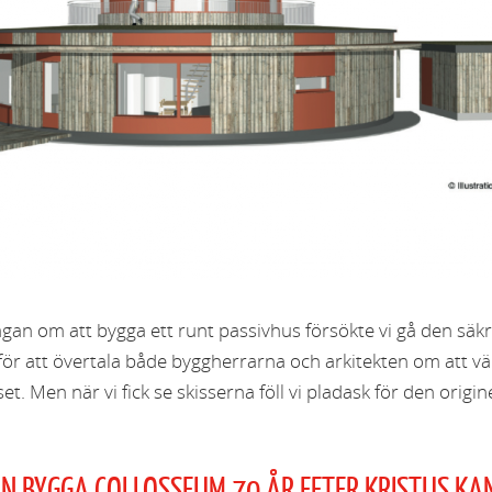
frågan om att bygga ett runt passivhus försökte vi gå den sä
för att övertala både byggherrarna och arkitekten om att väl
et. Men när vi fick se skisserna föll vi pladask för den origi