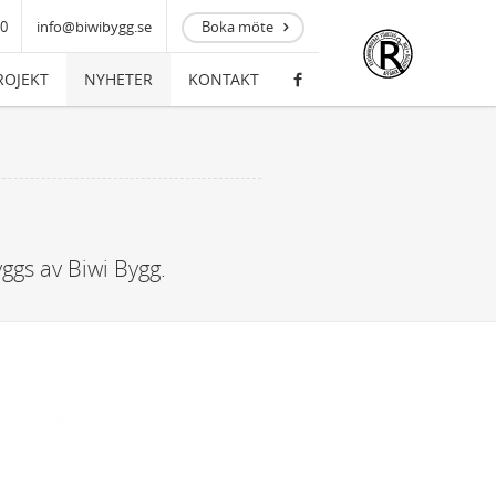
00
info@biwibygg.se
Boka möte
ROJEKT
NYHETER
KONTAKT
yggs av Biwi Bygg.