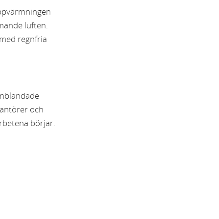
Uppvärmningen
mande luften.
 med regnfria
inblandade
rantörer och
arbetena börjar.