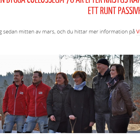
N BYGGA COLLOSSEUM 70 ÅR EFTER KRISTUS KAN
ETT RUNT PASSIV
g sedan mitten av mars, och du hittar mer information på
V