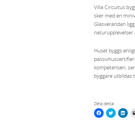
Villa Circuitus b
sker med en miniv
Glasverandan ligg
naturupplevelser 
Huset byggs enligt
passivhuscertifi
kompetensen, samt
byggare utbildas t
Dela detta:
Klicka
Click
Klick
för
to
för
att
share
att
dela
on
dela
på
Twitter
via
Facebook
(Öppnas
Link