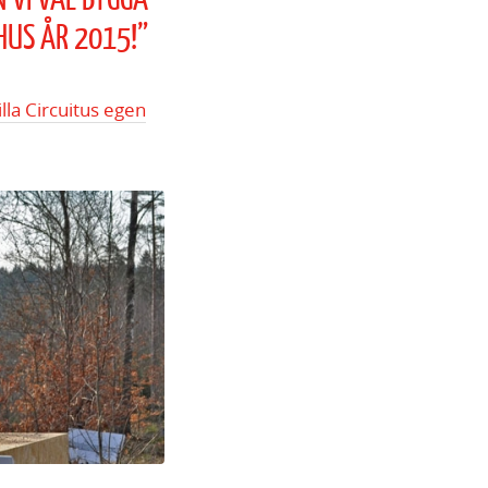
 VI VÄL BYGGA
HUS ÅR 2015!”
illa Circuitus egen