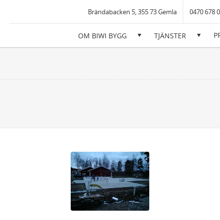
iwi Bygg AB
Brändabacken 5, 355 73 Gemla
0470 678 
P
OM BIWI BYGG
TJÄNSTER