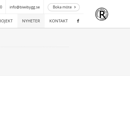
00
info@biwibygg.se
Boka möte
ROJEKT
NYHETER
KONTAKT