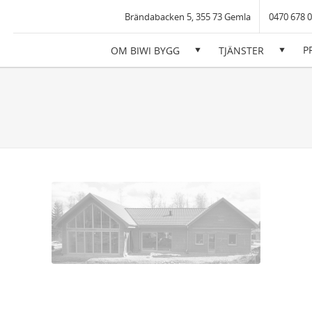
iwi Bygg AB
Brändabacken 5, 355 73 Gemla
0470 678 
P
OM BIWI BYGG
TJÄNSTER