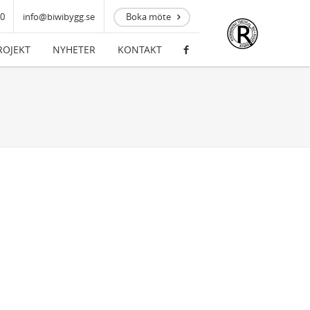
00
info@biwibygg.se
Boka möte
ROJEKT
NYHETER
KONTAKT