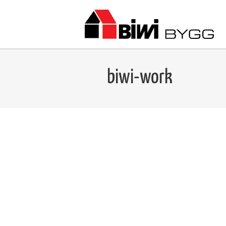
B
biwi-work